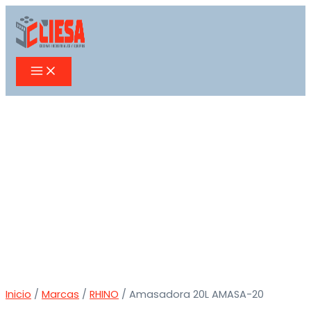
MAIN
Ir
MENU
al
contenido
Inicio
/
Marcas
/
RHINO
/ Amasadora 20L AMASA-20