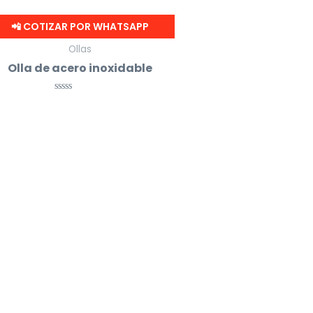
📲 COTIZAR POR WHATSAPP
Ollas
Olla de acero inoxidable
Valorado
con
0
de
5