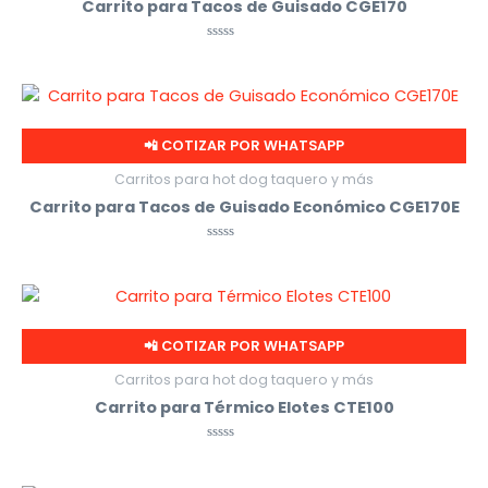
Carrito para Tacos de Guisado CGE170
Valorado
con
0
de
5
📲 COTIZAR POR WHATSAPP
Carritos para hot dog taquero y más
Carrito para Tacos de Guisado Económico CGE170E
Valorado
con
0
de
5
📲 COTIZAR POR WHATSAPP
Carritos para hot dog taquero y más
Carrito para Térmico Elotes CTE100
Valorado
con
0