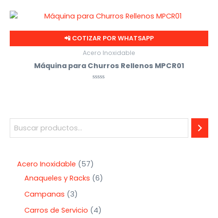
con
0
de
5
📲 COTIZAR POR WHATSAPP
Acero Inoxidable
Máquina para Churros Rellenos MPCR01
Valorado
con
0
de
5
Acero Inoxidable
57
Anaqueles y Racks
6
Campanas
3
Carros de Servicio
4