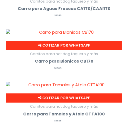
Carritos para hot dog taquero y más
Carro para Aguas Frescas CA170/CAAI170
Valorado
con
0
de
5
📲 COTIZAR POR WHATSAPP
Carritos para hot dog taquero y más
Carro para Bionicos CB170
Valorado
con
0
de
5
📲 COTIZAR POR WHATSAPP
Carritos para hot dog taquero y más
Carro para Tamales y Atole CTTA100
Valorado