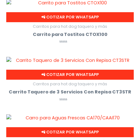
de
5
📲 COTIZAR POR WHATSAPP
Carritos para hot dog taquero y más
Carrito para Tostitos CTOX100
Valorado
con
0
de
5
📲 COTIZAR POR WHATSAPP
Carritos para hot dog taquero y más
Carrito Taquero de 3 Servicios Con Repisa CT3STR
Valorado
con
0
de
5
📲 COTIZAR POR WHATSAPP