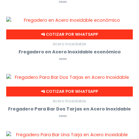
Valorado
con
0
de
5
📲 COTIZAR POR WHATSAPP
Acero Inoxidable
Fregadero en Acero Inoxidable económico
Valorado
con
0
de
5
📲 COTIZAR POR WHATSAPP
Acero Inoxidable
Fregadero Para Bar Dos Tarjas en Acero Inoxidable
Valorado
con
0
de
5