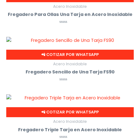
Acero Inoxidable
Fregadero Para Ollas Una Tarja en Acero Inoxidable
Valorado
con
0
de
5
📲 COTIZAR POR WHATSAPP
Acero Inoxidable
Fregadero Sencillo de Una Tarja FS90
Valorado
con
0
de
5
📲 COTIZAR POR WHATSAPP
Acero Inoxidable
Fregadero Triple Tarja en Acero Inoxidable