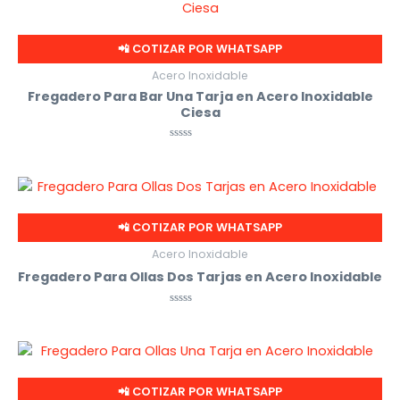
📲 COTIZAR POR WHATSAPP
Acero Inoxidable
Fregadero Para Bar Una Tarja en Acero Inoxidable
Ciesa
Valorado
con
0
de
5
📲 COTIZAR POR WHATSAPP
Acero Inoxidable
Fregadero Para Ollas Dos Tarjas en Acero Inoxidable
Valorado
con
0
de
5
📲 COTIZAR POR WHATSAPP