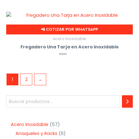
Valorado
con
0
de
5
📲 COTIZAR POR WHATSAPP
Acero Inoxidable
Fregadero Una Tarja en Acero Inoxidable
Valorado
con
0
de
5
1
2
→
Acero Inoxidable
57
Anaqueles y Racks
6