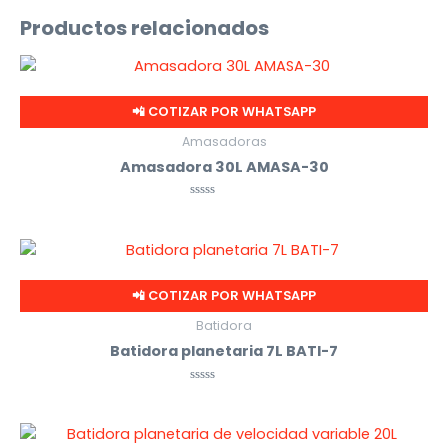
Productos relacionados
📲 COTIZAR POR WHATSAPP
Amasadoras
Amasadora 30L AMASA-30
Valorado
con
0
de
5
📲 COTIZAR POR WHATSAPP
Batidora
Batidora planetaria 7L BATI-7
Valorado
con
0
de
5