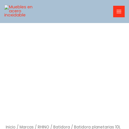
Ir
MAI
al
MEN
contenido
Inicio
/
Marcas
/
RHINO
/
Batidora
/ Batidora planetarias 10L