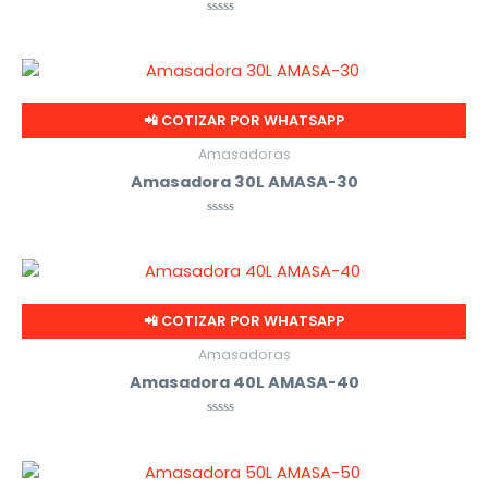
Valorado
con
0
de
5
📲 COTIZAR POR WHATSAPP
Amasadoras
Amasadora 30L AMASA-30
Valorado
con
0
de
5
📲 COTIZAR POR WHATSAPP
Amasadoras
Amasadora 40L AMASA-40
Valorado
con
0
de
5