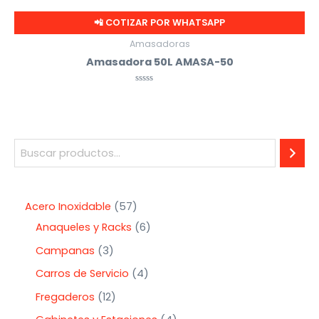
📲 COTIZAR POR WHATSAPP
Amasadoras
Amasadora 50L AMASA-50
Valorado
con
0
de
5
Acero Inoxidable
57
Anaqueles y Racks
6
Campanas
3
Carros de Servicio
4
Fregaderos
12