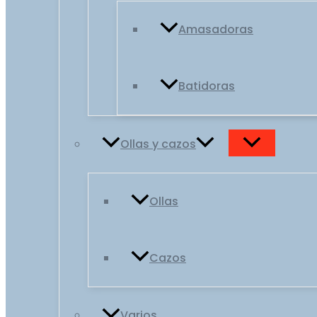
Amasadoras
Batidoras
Ollas y cazos
Ollas
Cazos
Varios