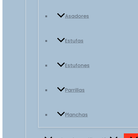
Asadores
Estufas
Estufones
Parrillas
Planchas