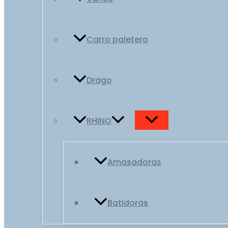
Carro paletero
Drago
RHINO
Amasadoras
Batidoras