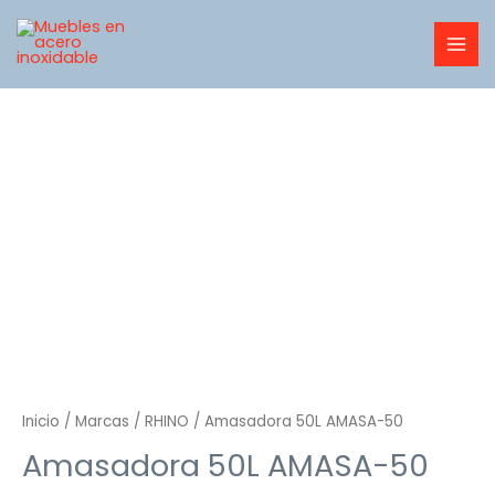
Ir
MAI
al
MEN
contenido
Inicio
/
Marcas
/
RHINO
/ Amasadora 50L AMASA-50
Amasadora 50L AMASA-50