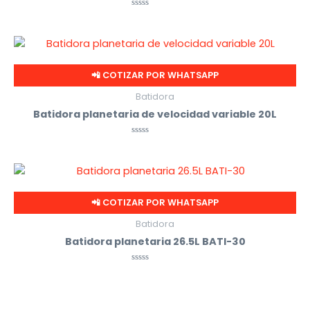
Valorado
con
0
de
5
📲 COTIZAR POR WHATSAPP
Batidora
Batidora planetaria de velocidad variable 20L
Valorado
con
0
de
5
📲 COTIZAR POR WHATSAPP
Batidora
Batidora planetaria 26.5L BATI-30
Valorado
con
0
de
5