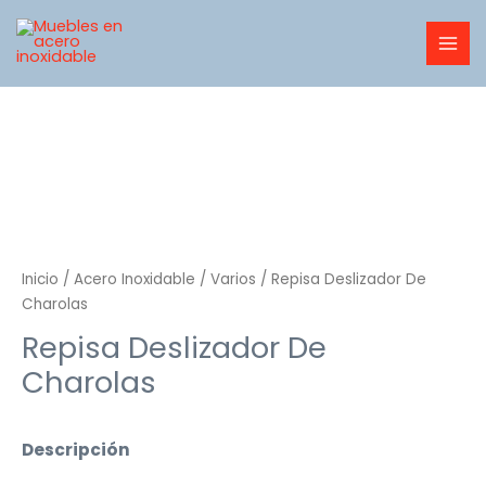
Ir
MAI
al
MEN
contenido
Inicio
/
Acero Inoxidable
/
Varios
/ Repisa Deslizador De
Charolas
Repisa Deslizador De
Charolas
Descripción