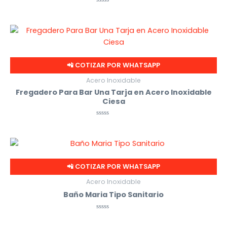
Valorado
con
0
de
5
📲 COTIZAR POR WHATSAPP
Acero Inoxidable
Fregadero Para Bar Una Tarja en Acero Inoxidable
Ciesa
Valorado
con
0
de
5
📲 COTIZAR POR WHATSAPP
Acero Inoxidable
Baño Maria Tipo Sanitario
Valorado
con