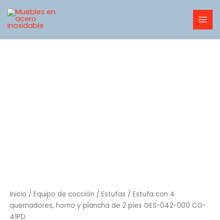
Ir
MAI
al
MEN
contenido
Inicio
/
Equipo de cocción
/
Estufas
/ Estufa con 4
quemadores, horno y plancha de 2 pies GES-042-000 CG-
41PD