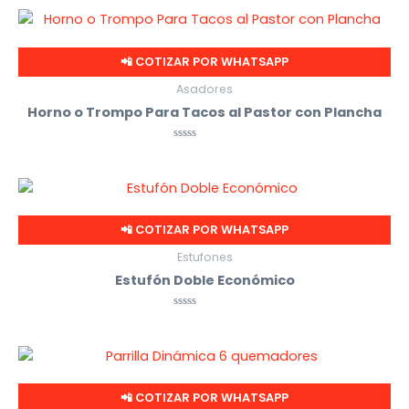
📲 COTIZAR POR WHATSAPP
Asadores
Horno o Trompo Para Tacos al Pastor con Plancha
Valorado
con
0
de
5
📲 COTIZAR POR WHATSAPP
Estufones
Estufón Doble Económico
Valorado
con
0
de
5
📲 COTIZAR POR WHATSAPP