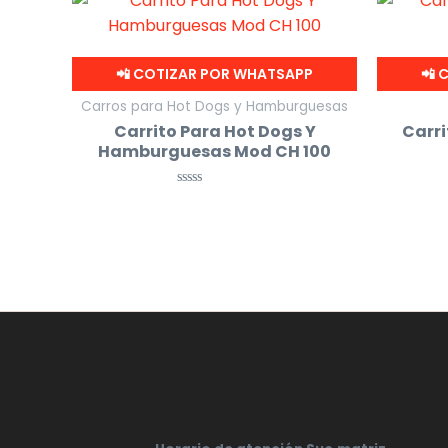
📲 COTIZAR POR WHATSAPP
📲 
Carros para Hot Dogs y Hamburguesas
Carrito Para Hot Dogs Y
Carri
Hamburguesas Mod CH 100
Valorado
con
0
de
5