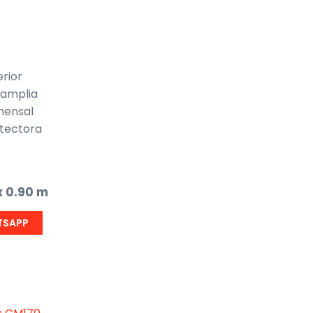
rior
 amplia
mensal
otectora
x 0.90 m
TSAPP