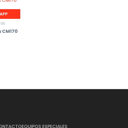
SAPP
tas
s CM170
ONTACTO
EQUIPOS ESPECIALES