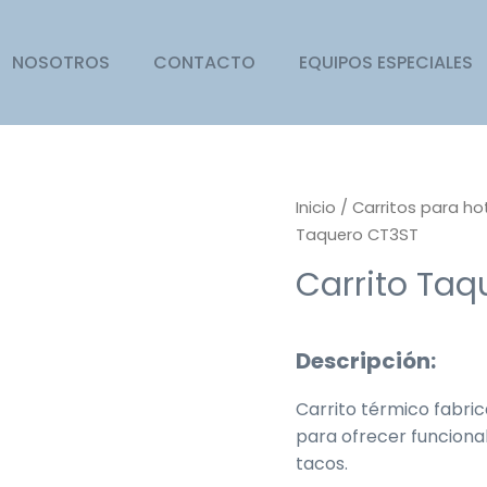
NOSOTROS
CONTACTO
EQUIPOS ESPECIALES
Inicio
/
Carritos para h
Taquero CT3ST
Carrito Taq
Descripción:
Carrito térmico fabri
para ofrecer funcional
tacos.