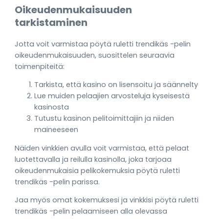
Oikeudenmukaisuuden
tarkistaminen
Jotta voit varmistaa pöytä ruletti trendikäs -pelin
oikeudenmukaisuuden, suosittelen seuraavia
toimenpiteitä:
Tarkista, että kasino on lisensoitu ja säännelty
Lue muiden pelaajien arvosteluja kyseisestä
kasinosta
Tutustu kasinon pelitoimittajiin ja niiden
maineeseen
Näiden vinkkien avulla voit varmistaa, että pelaat
luotettavalla ja reilulla kasinolla, joka tarjoaa
oikeudenmukaisia pelikokemuksia pöytä ruletti
trendikäs -pelin parissa.
Jaa myös omat kokemuksesi ja vinkkisi pöytä ruletti
trendikäs -pelin pelaamiseen alla olevassa