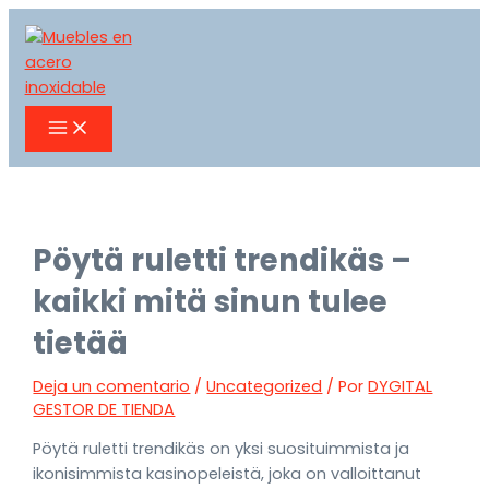
MAIN
Ir
MENU
al
contenido
Pöytä ruletti trendikäs –
kaikki mitä sinun tulee
tietää
Deja un comentario
/
Uncategorized
/ Por
DYGITAL
GESTOR DE TIENDA
Pöytä ruletti trendikäs on yksi suosituimmista ja
ikonisimmista kasinopeleistä, joka on valloittanut