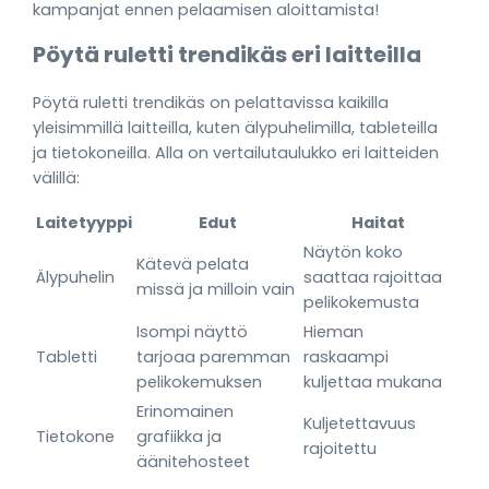
kampanjat ennen pelaamisen aloittamista!
Pöytä ruletti trendikäs eri laitteilla
Pöytä ruletti trendikäs on pelattavissa kaikilla
yleisimmillä laitteilla, kuten älypuhelimilla, tableteilla
ja tietokoneilla. Alla on vertailutaulukko eri laitteiden
välillä:
Laitetyyppi
Edut
Haitat
Näytön koko
Kätevä pelata
Älypuhelin
saattaa rajoittaa
missä ja milloin vain
pelikokemusta
Isompi näyttö
Hieman
Tabletti
tarjoaa paremman
raskaampi
pelikokemuksen
kuljettaa mukana
Erinomainen
Kuljetettavuus
Tietokone
grafiikka ja
rajoitettu
äänitehosteet