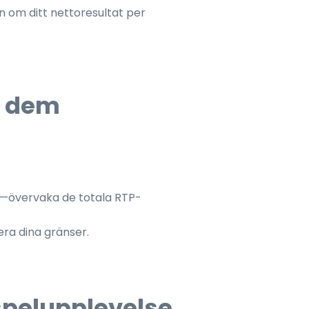
n om ditt nettoresultat per
r dem
er—övervaka de totala RTP-
ra dina gränser.
spelupplevelse