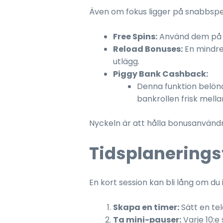
Även om fokus ligger på snabbspe
Free Spins:
Använd dem på h
Reload Bonuses:
En mindre 
utlägg.
Piggy Bank Cashback:
Denna funktion belön
bankrollen frisk mella
Nyckeln är att hålla bonusanvändni
Tidsplaneringst
En kort session kan bli lång om d
Skapa en timer:
Sätt en tel
Ta mini-pauser:
Varje 10:e 