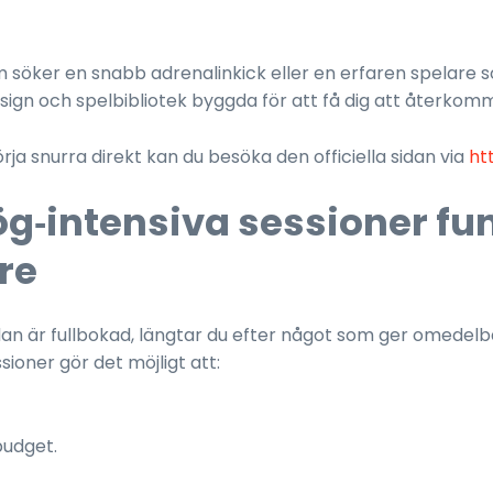
 söker en snabb adrenalinkick eller en erfaren spelare 
sign och spelbibliotek byggda för att få dig att återkom
rja snurra direkt kan du besöka den officiella sidan via
ht
ög‑intensiva sessioner fu
re
dan är fullbokad, längtar du efter något som ger omedelb
oner gör det möjligt att:
budget.