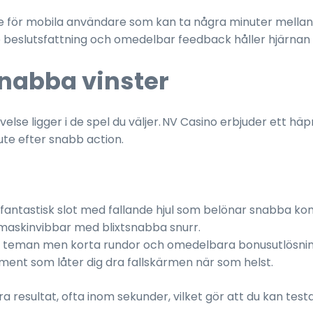
ande för mobila användare som kan ta några minuter mella
 beslutsfattning och omedelbar feedback håller hjärnan 
snabba vinster
evelse ligger i de spel du väljer. NV Casino erbjuder ett
 ute efter snabb action.
t fantastisk slot med fallande hjul som belönar snabba ko
tmaskinvibbar med blixtsnabba snurr.
 teman men korta rundor och omedelbara bonusutlösnin
ement som låter dig dra fallskärmen när som helst.
 resultat, ofta inom sekunder, vilket gör att du kan test