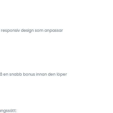
en responsiv design som anpassar
å en snabb bonus innan den löper
ångssätt: