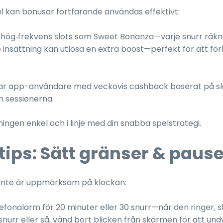
l kan bonusar fortfarande användas effektivt:
ög‑frekvens slots som Sweet Bonanza—varje snurr räknas
insättning kan utlösa en extra boost—perfekt för att för
ar app-användare med veckovis cashback baserat på slot
n sessionerna.
ngen enkel och i linje med din snabba spelstrategi.
ips: Sätt gränser & pause
u inte är uppmärksam på klockan:
efonalarm för 20 minuter eller 30 snurr—när den ringer, sl
snurr eller så, vänd bort blicken från skärmen för att undv