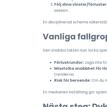
Följ dina vinster/förluster
session.
En disciplinerad schema säkerställe
Vanliga fallgr
Den snabba takten kan locka spela
Förlustrundor:
Jaga inte fö
Misstolka snabbhet för l
trenderna.
Risk för beroende:
Om du mä
En medveten inställning gör spänn
Nästa steg: Dyk