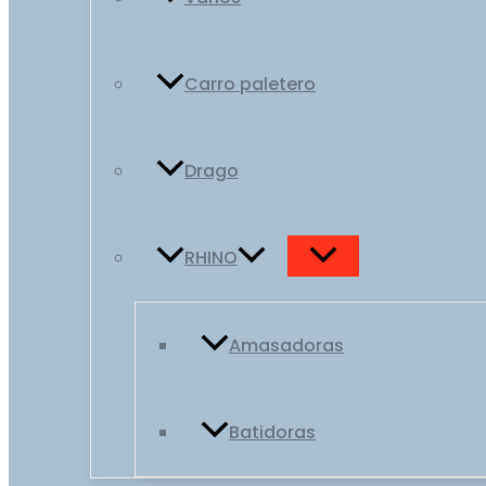
Carro paletero
Drago
RHINO
Amasadoras
Batidoras