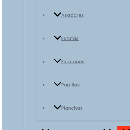
Asadores
Estufas
Estufones
Parrillas
Planchas