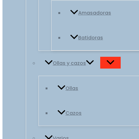
Amasadoras
Batidoras
Ollas y cazos
Ollas
Cazos
Varios