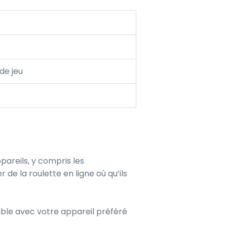
de jeu
pareils, y compris les
de la roulette en ligne où qu’ils
ible avec votre appareil préféré