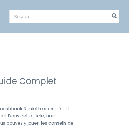
Buscar
por:
Guide Complet
c cashback Roulette sans dépôt
ial. Dans cet article, nous
ous pouvez y
jouer, les conseils de