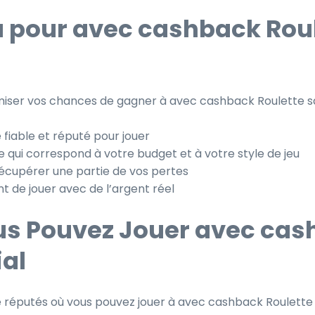
u pour avec cashback Rou
miser vos chances de gagner à avec cashback Roulette san
 fiable et réputé pour jouer
se qui correspond à votre budget et à votre style de jeu
écupérer une partie de vos pertes
t de jouer avec de l’argent réel
s Pouvez Jouer avec cas
ial
ne réputés où vous pouvez jouer à avec cashback Roulette s