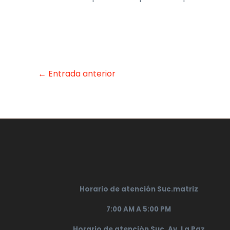
←
Entrada anterior
Horario de atención Suc.matriz
7:00 AM A 5:00 PM
Horario de atención Suc. Av. La Paz