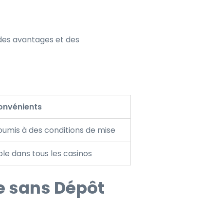
 des avantages et des
onvénients
oumis à des conditions de mise
ble dans tous les casinos
e sans Dépôt